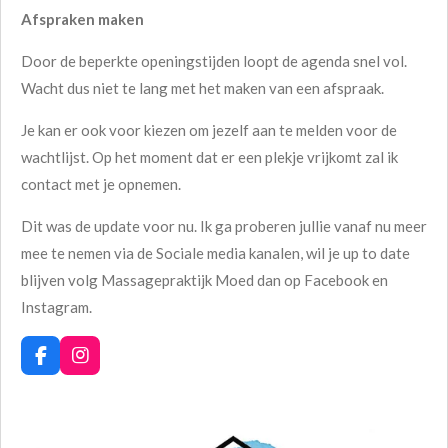
Afspraken maken
Door de beperkte openingstijden loopt de agenda snel vol.
Wacht dus niet te lang met het maken van een afspraak.
Je kan er ook voor kiezen om jezelf aan te melden voor de
wachtlijst. Op het moment dat er een plekje vrijkomt zal ik
contact met je opnemen.
Dit was de update voor nu. Ik ga proberen jullie vanaf nu meer
mee te nemen via de Sociale media kanalen, wil je up to date
blijven volg Massagepraktijk Moed dan op Facebook en
Instagram.
F
I
a
n
c
s
e
t
b
a