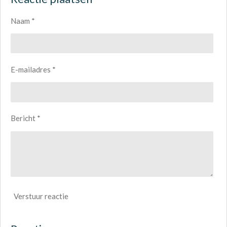
n
e
n
Naam *
E-mailadres *
Bericht *
Verstuur reactie