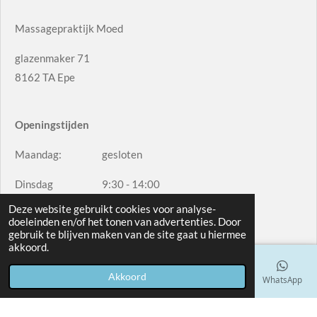
Massagepraktijk Moed
glazenmaker 71
8162 TA Epe
Openingstijden
Maandag: gesloten
Dinsdag 9:30 - 14:00
Deze website gebruikt cookies voor analyse-
Woensdag 9:15 - 11:30 (oneven weken)
doeleinden en/of het tonen van advertenties. Door
gebruik te blijven maken van de site gaat u hiermee
Donderdag 9:30 - 14:00
akkoord.
Vrijdag 9:15 - 11:30 (even weken)
Akkoord
E-mailadres
Telefoonnummer
Kaart
Facebook
WhatsApp
Zaterdag: Gesloten