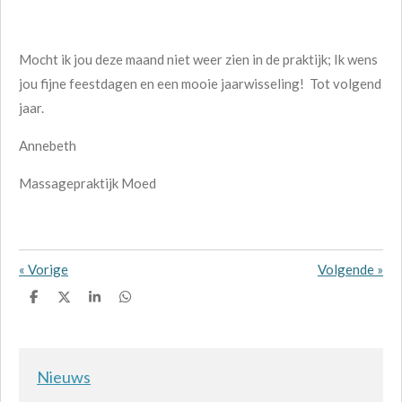
Mocht ik jou deze maand niet weer zien in de praktijk; Ik wens
jou fijne feestdagen en een mooie jaarwisseling! Tot volgend
jaar.
Annebeth
Massagepraktijk Moed
«
Vorige
Volgende
»
D
D
S
D
e
e
h
e
l
e
a
l
e
l
r
e
n
e
n
Nieuws