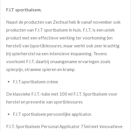
F.I.T sportbalsem.
Naast de producten van Zechsal heb ik vanaf november ook
producten van F.I.T sportbalsem in huis. F.I.T. is een uniek
product met een effectieve werking ter voorkoming (en
herstel) van (sport)blessures, maar werkt ook zeer krachtig
bij spierherstel na een intensieve inspanning. Tevens
voorkomt F.I.T. daarbij onaangename ervaringen zoals
spierpijn, stramme spieren en kramp.
F.I.T.sportbalsem crème
De klassieke F.I.T.-tube met 100 ml F.I.T. Sportbalsem voor
herstel en preventie van sportblessures
F.I.T sportbalsem persoonlijke applicator.
F.I.T. Sportbalsem Personal Applicator 75ml met innovatieve