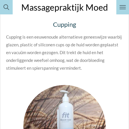
Massagepraktijk Moe
d
Ga
direct
naar
Cupping
de
Cupping is een eeuwenoude alternatieve geneeswijze waarbij
hoofdinhoud
glazen, plastic of siliconen cups op de huid worden geplaatst
en vacuüm worden gezogen. Dit trekt de huid en het
onderliggende weefsel omhoog, wat de doorbloeding
stimuleert en spierspanning vermindert.